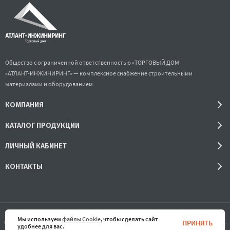
Общество с ограниченной ответственностью «ТОРГОВЫЙ ДОМ
«АТЛАНТ-ИНЖИНИРИНГ» — комплексное снабжение строительными
материалами и оборудованием
КОМПАНИЯ
КАТАЛОГ ПРОДУКЦИИ
ЛИЧНЫЙ КАБИНЕТ
КОНТАКТЫ
Мы используем
файлы Cookie
, чтобы сделать сайт
© 2016-2026 ООО «ТОРГОВЫЙ ДОМ «АТЛАНТ-ИНЖИНИРИНГ» Все права защищены.
ПРИНЯТЬ
удобнее для вас.