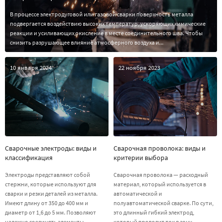
В процессе электродуговой или газовой сварки поверхность металла
подвергается воздействию высоких температур, ускоряющих химические
реакции и усиливающих окисление в месте соединительного шва. Чтобы
снизить разрушающее влияние атмосферного воздуха и...
10 января 2024
22 ноября 2023
Сварочные электроды: виды и
Сварочная проволока: виды и
классификация
критерии выбора
Электроды представляют собой
Сварочная проволока — расходный
стержни, которые используют для
материал, который используется в
сварки и резки деталей из металла.
автоматической и
Имеют длину от 350 до 400 мм и
полуавтоматической сварке. По сути,
диаметр от 1,6 до 5 мм. Позволяют
это длинный гибкий электрод,
надежно соединять элементы
который проводит ток в зону