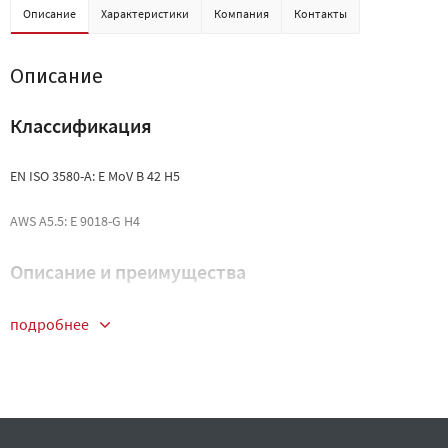
Описание
Характеристики
Компания
Контакты
Описание
Классификация
EN ISO 3580-A: E MoV B 42 H5
AWS A5.5: E 9018-G H4
Описание и преимущества
Электрод с основным видом покрытия для сварки
подробнее
теплоустойчивых хромомолибденовых и
хромомолибденованадиевых сталей.
Высокой сопротивляемость ползучести металла шва при
высоких температурах.